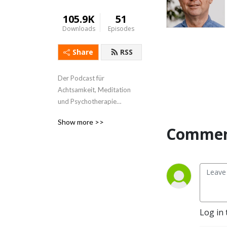
105.9K
51
Downloads
Episodes
Share
RSS
Der Podcast für 
Achtsamkeit, Meditation 
und Psychotherapie

Show more >>
Wie können wir achtsames 
Comment
Gewahrsein kultivieren und 
positive Qualitäten wie 
Mitgefühl, Gelassenheit, 
Dankbarkeit und Freude in 
unserem Leben verankern? 
In diesem Podcast dreht 
sich alles darum, wie wir 
Log in 
Achtsamkeit als 