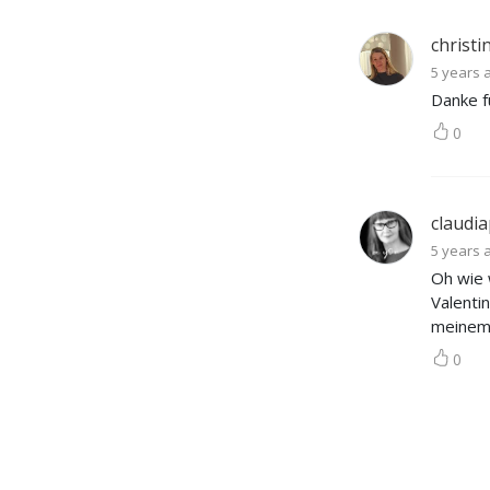
Lebenshaltung erfahren 
können. Oder anders 
christ
gesagt: als eine Art, zu sein, 
5 years 
als Seinsweise. Unser 
Danke f
Anliegen ist es, die 
0
Achtsamkeitspraxis mit 
Ansätzen westlicher 
Psychologie und 
Neurobiologie zu verbinden 
claudi
Dafür sprechen wir mit 
5 years 
Expertinnen und Experten 
Oh wie 
über Selbstmitgefühlspraxis, 
Valenti
positive Neuroplastizität, 
meinem 
achtsame Kommunikation, 
0
den achtsamen Umgang mit 
Gefühlen, Körpergewahrsein 
und vieles mehr … In den 
Gesprächen bekommt ihr 
vielfältige Anregungen, wie 
diese integrative 