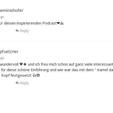
ineminixhofer
ago
ür diesen inspirierenden Podcast❤🙏
Reply
apfuetzner
ago
wundervoll 💖🍀 und ich freu mich schon auf ganz viele interessan
n für diese schöne Einführung und wie war das mit dem " Kamel dass
Kopf festgesetzt 👍🙈
Reply